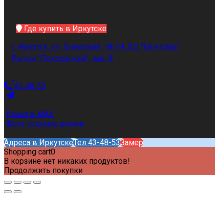
Где купить в Иркутске
г. Иркутск, ул. Трактовая, 18/24 ДЦ "Шоколад"
Рынок "Покровский", пав. 8
43-48-53
Канал в MAX
Фото готовых домов
Адреса в Иркутске
Тел 43-48-53
Замер
Shopping cart
0
В корзине нет никаких продуктов!
Продолжить покупки