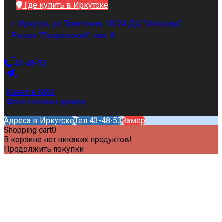
Где купить в Иркутске
г. Иркутск, ул. Трактовая, 18/24 ДЦ "Шоколад"
Рынок "Покровский", пав. 8
43-48-53
Канал в MAX
Фото готовых домов
Адреса в Иркутске
Тел 43-48-53
Замер
Shopping cart
0
В корзине нет никаких продуктов!
Продолжить покупки