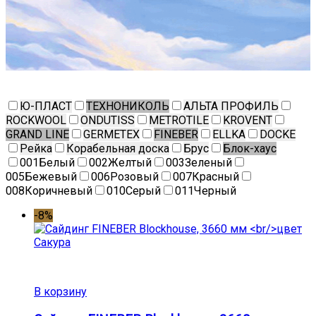
Ю-ПЛАСТ
ТЕХНОНИКОЛЬ
АЛЬТА ПРОФИЛЬ
ROCKWOOL
ONDUTISS
METROTILE
KROVENT
GRAND LINE
GERMETEX
FINEBER
ELLKA
DOCKE
Рейка
Корабельная доска
Брус
Блок-хаус
001Белый
002Желтый
003Зеленый
005Бежевый
006Розовый
007Красный
008Коричневый
010Серый
011Черный
-8%
В корзину