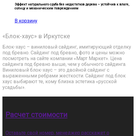
Эффект натурального сруба без недостатков дерева – устойчив к влаге,
солнцу и механическим повреждениям
В корзину
«Блок-хаус» в Иркутске
Блок-хаус – виниловый сайдинг, имитирующий отделку
под бревно. Сайдинг под бревно, фото и цены можно
посмотреть на сайте компании «Март Маркет». Цена
сайдинга под бревно выше, чем у обычного сайдинга.
Виниловый блок-хаус – это двойной сайдинг с
выраженными ребрами жесткости. Сайдинг под блок
хаус выбирают те, кому близка эстетика «русской
усадьбы».
Расчет стоимости
Оставьте свой номер, менеджер расскажет о