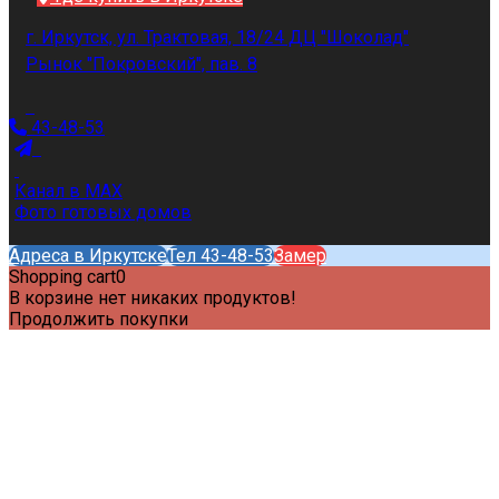
г. Иркутск, ул. Трактовая, 18/24 ДЦ "Шоколад"
Рынок "Покровский", пав. 8
43-48-53
Канал в MAX
Фото готовых домов
Адреса в Иркутске
Тел 43-48-53
Замер
Shopping cart
0
В корзине нет никаких продуктов!
Продолжить покупки