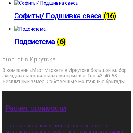
Софиты/ Подшивка свеса
(16)
Подсистема
(6)
product в Иркутске
В компании «Март Маркет» в Иркутске большой выбор
фасадных и кровельных материалов. Тел. 43-40-58.
Бесплатный замер. Собственные монтажные бригады.
Расчет стоимости
Оставьте свой номер, менеджер расскажет о
материалах и сориентирует по стоимости материалов