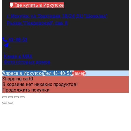
Где купить в Иркутске
г. Иркутск, ул. Трактовая, 18/24 ДЦ "Шоколад"
Рынок "Покровский", пав. 8
43-48-53
Канал в MAX
Фото готовых домов
Адреса в Иркутске
Тел 43-48-53
Замер
Shopping cart
0
В корзине нет никаких продуктов!
Продолжить покупки