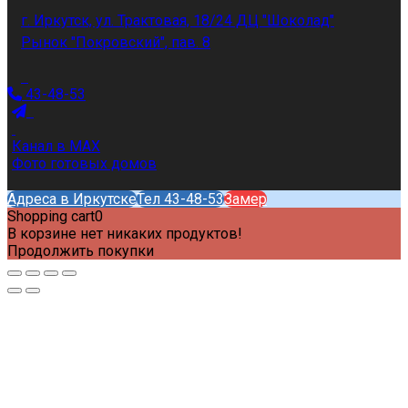
г. Иркутск, ул. Трактовая, 18/24 ДЦ "Шоколад"
Рынок "Покровский", пав. 8
43-48-53
Канал в MAX
Фото готовых домов
Адреса в Иркутске
Тел 43-48-53
Замер
Shopping cart
0
В корзине нет никаких продуктов!
Продолжить покупки