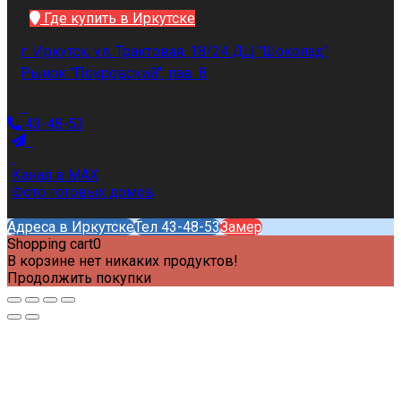
Где купить в Иркутске
г. Иркутск, ул. Трактовая, 18/24 ДЦ "Шоколад"
Рынок "Покровский", пав. 8
43-48-53
Канал в MAX
Фото готовых домов
Адреса в Иркутске
Тел 43-48-53
Замер
Shopping cart
0
В корзине нет никаких продуктов!
Продолжить покупки