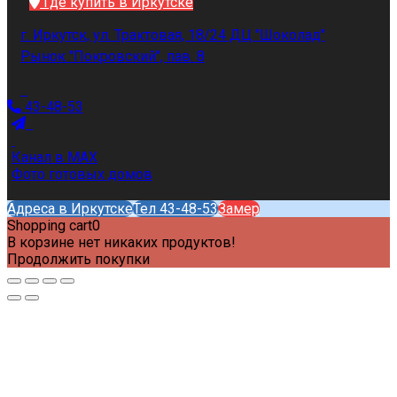
Где купить в Иркутске
г. Иркутск, ул. Трактовая, 18/24 ДЦ "Шоколад"
Рынок "Покровский", пав. 8
43-48-53
Канал в MAX
Фото готовых домов
Адреса в Иркутске
Тел 43-48-53
Замер
Shopping cart
0
В корзине нет никаких продуктов!
Продолжить покупки