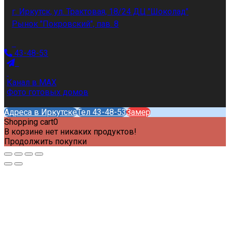
г. Иркутск, ул. Трактовая, 18/24 ДЦ "Шоколад"
Рынок "Покровский", пав. 8
43-48-53
Канал в MAX
Фото готовых домов
Адреса в Иркутске
Тел 43-48-53
Замер
Shopping cart
0
В корзине нет никаких продуктов!
Продолжить покупки