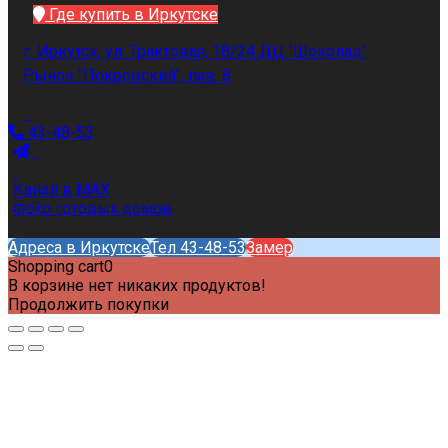
Где купить в Иркутске
г. Иркутск, ул. Трактовая, 18/24 ДЦ "Шоколад"
Рынок "Покровский", пав. 8
43-48-53
Канал в MAX
Фото готовых домов
Адреса в Иркутске
Тел 43-48-53
Замер
Shopping cart
0
В корзине нет никаких продуктов!
Продолжить покупки