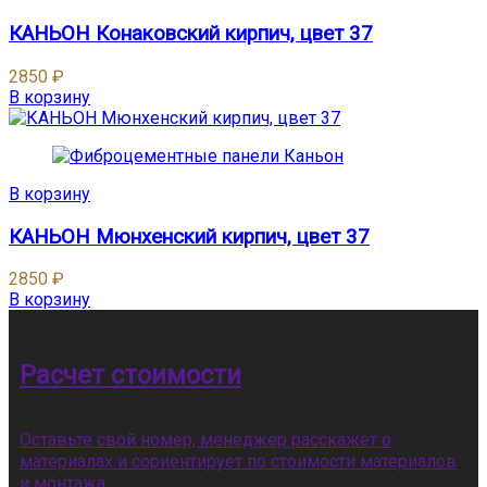
КАНЬОН Конаковский кирпич, цвет 37
2850
₽
В корзину
В корзину
КАНЬОН Мюнхенский кирпич, цвет 37
2850
₽
В корзину
Расчет стоимости
Оставьте свой номер, менеджер расскажет о
материалах и сориентирует по стоимости материалов
и монтажа.