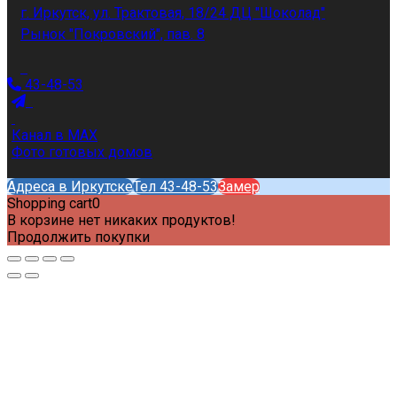
г. Иркутск, ул. Трактовая, 18/24 ДЦ "Шоколад"
Рынок "Покровский", пав. 8
43-48-53
Канал в MAX
Фото готовых домов
Адреса в Иркутске
Тел 43-48-53
Замер
Shopping cart
0
В корзине нет никаких продуктов!
Продолжить покупки