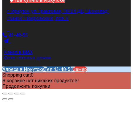
Где купить в Иркутске
г. Иркутск, ул. Трактовая, 18/24 ДЦ "Шоколад"
Рынок "Покровский", пав. 8
43-48-53
Канал в MAX
Фото готовых домов
Адреса в Иркутске
Тел 43-48-53
Замер
Shopping cart
0
В корзине нет никаких продуктов!
Продолжить покупки