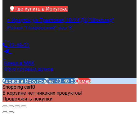
Где купить в Иркутске
г. Иркутск, ул. Трактовая, 18/24 ДЦ "Шоколад"
Рынок "Покровский", пав. 8
43-48-53
Канал в MAX
Фото готовых домов
Адреса в Иркутске
Тел 43-48-53
Замер
Shopping cart
0
В корзине нет никаких продуктов!
Продолжить покупки