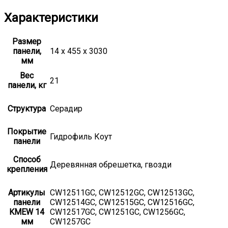
Характеристики
Размер
панели,
14 х 455 х 3030
мм
Вес
21
панели, кг
Структура
Серадир
Покрытие
Гидрофиль Коут
панели
Способ
Деревянная обрешетка, гвозди
крепления
Артикулы
CW12511GC, CW12512GC, CW12513GC,
панели
CW12514GC, CW12515GC, CW12516GC,
KMEW 14
CW12517GC, CW1251GC, CW1256GC,
мм
CW1257GC