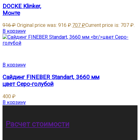
DOCKE Klinker,
Монте
916
₽
Original price was: 916 ₽.
707
₽
Current price is: 707 ₽.
В корзину
В корзину
Сайдинг FINEBER Standart, 3660 мм
цвет Серо-голубой
400
₽
В корзину
Расчет стоимости