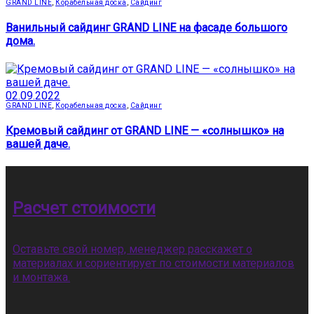
GRAND LINE
,
Корабельная доска
,
Сайдинг
Ванильный сайдинг GRAND LINE на фасаде большого
дома.
02.09.2022
GRAND LINE
,
Корабельная доска
,
Сайдинг
Кремовый сайдинг от GRAND LINE — «солнышко» на
вашей даче.
Расчет стоимости
Оставьте свой номер, менеджер расскажет о
материалах и сориентирует по стоимости материалов
и монтажа.