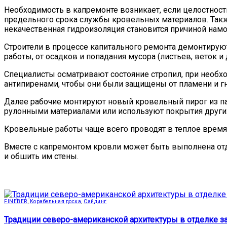
Необходимость в капремонте возникает, если целостность
предельного срока службы кровельных материалов. Такж
некачественная гидроизоляция становится причиной намок
Строители в процессе капитального ремонта демонтируют
работы, от осадков и попадания мусора (листьев, веток и д
Специалисты осматривают состояние стропил, при необ
антипиренами, чтобы они были защищены от пламени и г
Далее рабочие монтируют новый кровельный пирог из па
рулонными материалами или используют покрытия других
Кровельные работы чаще всего проводят в теплое время г
Вместе с капремонтом кровли может быть выполнена от
и обшить им стены.
FINEBER
,
Корабельная доска
,
Сайдинг
Традиции северо-американской архитектуры в отделке з